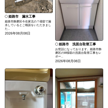
姫路市 漏水工事
姫路市飾磨区今在家北のＴ様邸で漏
水しているとご相談をいただきまし
た...
2026年08月08日
姫路市 洗面台取替工事
お世話になっております。姫路市飾
磨区のW様邸の洗面台取替工事をレ
ポー...
2026年08月08日