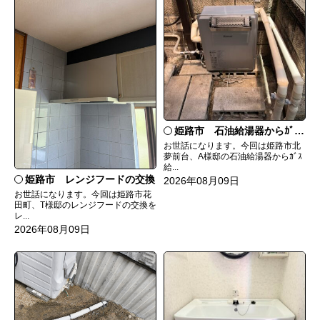
姫路市 石油給湯器からｶﾞｽ給湯器へ取替
お世話になります。今回は姫路市北
夢前台、A様邸の石油給湯器からｶﾞｽ
給...
姫路市 レンジフードの交換
2026年08月09日
お世話になります。今回は姫路市花
田町、T様邸のレンジフードの交換を
レ...
2026年08月09日