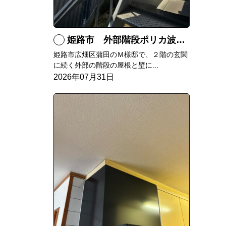
姫路市 外部階段ポリカ波板張替工事
姫路市広畑区蒲田のＭ様邸で、２階の玄関
に続く外部の階段の屋根と壁に...
2026年07月31日