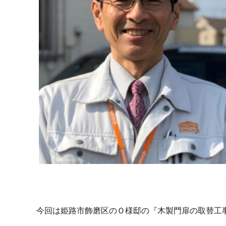
今回は姫路市飾磨区のＯ様邸の『木製門扉の取替工