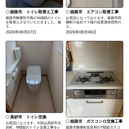
姫路市 トイレ取替え工事
姫路市 エアコン取替工事
姫路市飾磨区中島のＭ様邸のトイレ
お世話になっております。姫路市四
を取替えさせていただきました。施
郷町の会社でＹ様の従業員休憩所の
工...
エ...
2026年08月07日
2026年08月06日
高砂市 トイレ交換
姫路市 ガスコンロ交換工事
お世話になります。今回は高砂市北
姫路市飾東町佐良和のY様邸ガスコ
浜町、M様邸のトイレ交換工事をレ