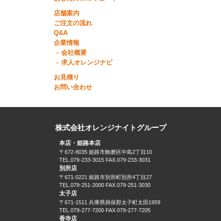
店舗案内
ご注文の流れ
Q&A
企業情報
会社概要
求人オレンジナビ
お見積り
お問い合わせ
株式会社オレンジナイトグループ
本店・姫路本店
〒672-8035 姫路市飾磨区中島2丁目10
TEL.079-233-3015 FAX.079-233-3031
別所店
〒671-0221 姫路市別所町別所4丁目27
TEL.079-251-2000 FAX.079-251-3030
太子店
〒671-1511 兵庫県揖保郡太子町太田1959
TEL.079-277-7200 FAX.079-277-7205
香寺店