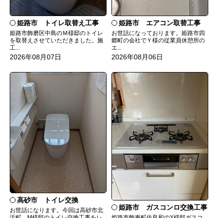
姫路市 トイレ取替え工事
姫路市 エアコン取替工事
姫路市飾磨区中島のＭ様邸のトイレ
お世話になっております。姫路市四
を取替えさせていただきました。施
郷町の会社でＹ様の従業員休憩所の
工...
エ...
2026年08月07日
2026年08月06日
高砂市 トイレ交換
姫路市 ガスコンロ交換工事
お世話になります。今回は高砂市北
姫路市飾東町佐良和のY様邸ガスコ
浜町、M様邸のトイレ交換工事をレ