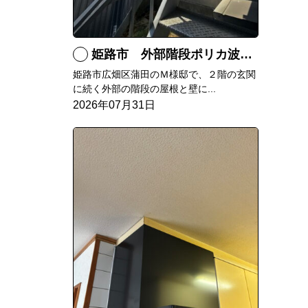
姫路市 外部階段ポリカ波板張替工事
姫路市広畑区蒲田のＭ様邸で、２階の玄関
に続く外部の階段の屋根と壁に...
2026年07月31日