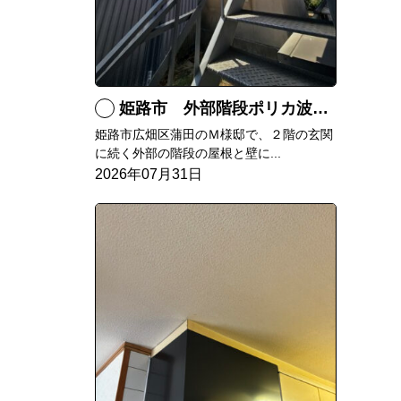
姫路市 外部階段ポリカ波板張替工事
姫路市広畑区蒲田のＭ様邸で、２階の玄関
に続く外部の階段の屋根と壁に...
2026年07月31日