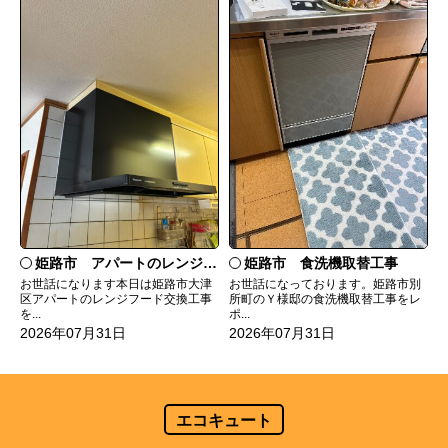
姫路市 食洗機取替工事
姫路市 アパートのレンジフード交換
お世話になっております。姫路市別
お世話になります本日は姫路市大津
所町のＹ様邸の食洗機取替工事をレ
区アパートのレンジフード交換工事
ポ...
を...
2026年07月31日
2026年07月31日
エコキュート