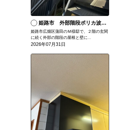
姫路市 外部階段ポリカ波板張替工事
姫路市広畑区蒲田のＭ様邸で、２階の玄関
に続く外部の階段の屋根と壁に...
2026年07月31日