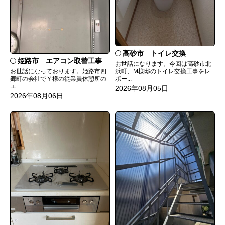
高砂市 トイレ交換
姫路市 エアコン取替工事
お世話になります。今回は高砂市北
お世話になっております。姫路市四
浜町、M様邸のトイレ交換工事をレ
郷町の会社でＹ様の従業員休憩所の
ポー...
エ...
2026年08月05日
2026年08月06日