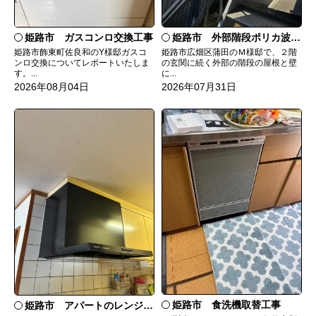
姫路市 ガスコンロ交換工事
姫路市 外部階段ポリカ波板張替工事
姫路市飾東町佐良和のY様邸ガスコ
姫路市広畑区蒲田のＭ様邸で、２階
ンロ交換についてレポートいたしま
の玄関に続く外部の階段の屋根と壁
す。...
に...
2026年08月04日
2026年07月31日
姫路市 食洗機取替工事
姫路市 アパートのレンジフード交換