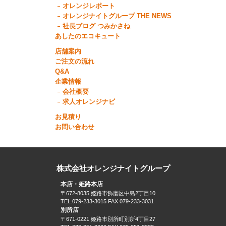
オレンジレポート
オレンジナイトグループ THE NEWS
社長ブログ つみかさね
あしたのエコキュート
店舗案内
ご注文の流れ
Q&A
企業情報
会社概要
求人オレンジナビ
お見積り
お問い合わせ
株式会社オレンジナイトグループ
本店・姫路本店
〒672-8035 姫路市飾磨区中島2丁目10
TEL.079-233-3015 FAX.079-233-3031
別所店
〒671-0221 姫路市別所町別所4丁目27