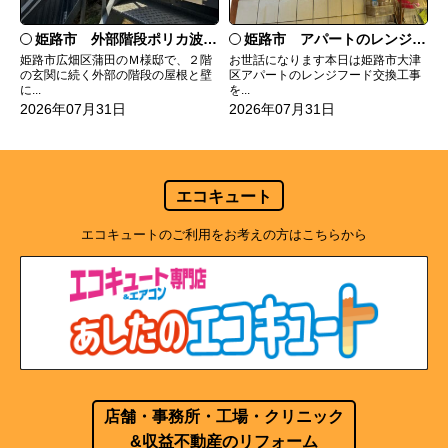
姫路市 外部階段ポリカ波板張替工事
姫路市 アパートのレンジフード交換
姫路市広畑区蒲田のＭ様邸で、２階
お世話になります本日は姫路市大津
の玄関に続く外部の階段の屋根と壁
区アパートのレンジフード交換工事
に...
を...
2026年07月31日
2026年07月31日
エコキュート
エコキュートのご利用をお考えの方はこちらから
店舗・事務所・工場・クリニック
&収益不動産のリフォーム