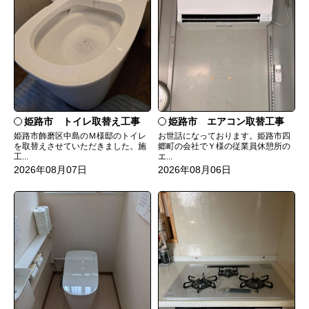
姫路市 トイレ取替え工事
姫路市 エアコン取替工事
姫路市飾磨区中島のＭ様邸のトイレ
お世話になっております。姫路市四
を取替えさせていただきました。施
郷町の会社でＹ様の従業員休憩所の
工...
エ...
2026年08月07日
2026年08月06日