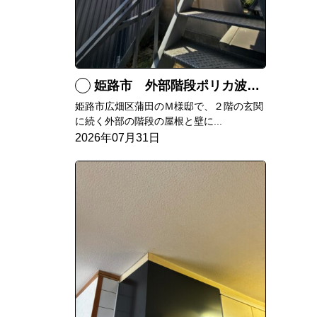
姫路市 外部階段ポリカ波板張替工事
姫路市広畑区蒲田のＭ様邸で、２階の玄関
に続く外部の階段の屋根と壁に...
2026年07月31日