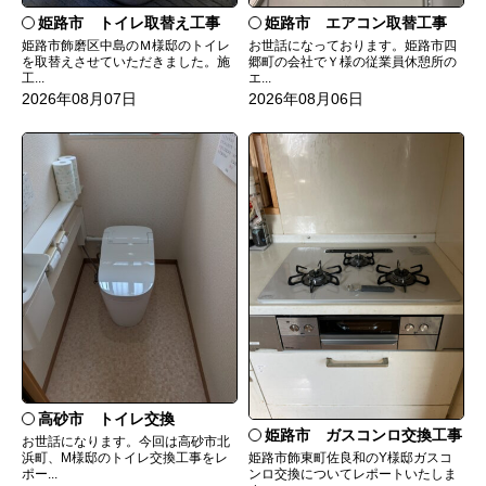
姫路市 トイレ取替え工事
姫路市 エアコン取替工事
姫路市飾磨区中島のＭ様邸のトイレ
お世話になっております。姫路市四
を取替えさせていただきました。施
郷町の会社でＹ様の従業員休憩所の
工...
エ...
2026年08月07日
2026年08月06日
高砂市 トイレ交換
姫路市 ガスコンロ交換工事
お世話になります。今回は高砂市北
姫路市飾東町佐良和のY様邸ガスコ
浜町、M様邸のトイレ交換工事をレ
ンロ交換についてレポートいたしま
ポー...