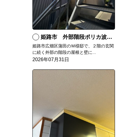
姫路市 外部階段ポリカ波板張替工事
姫路市広畑区蒲田のＭ様邸で、２階の玄関
に続く外部の階段の屋根と壁に...
2026年07月31日