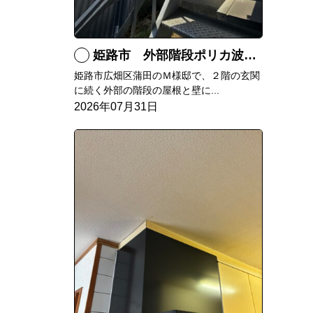
姫路市 外部階段ポリカ波板張替工事
姫路市広畑区蒲田のＭ様邸で、２階の玄関
に続く外部の階段の屋根と壁に...
2026年07月31日