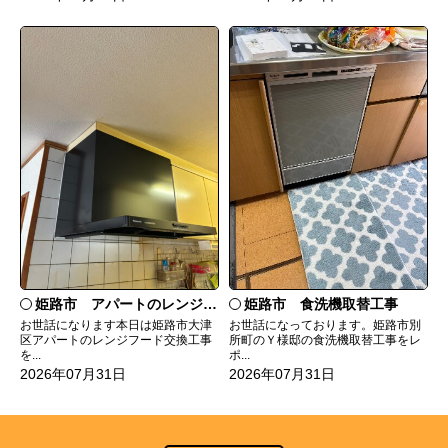
姫路市 食洗機取替工事
姫路市 アパートのレンジフード交換
お世話になっております。姫路市別
お世話になります本日は姫路市大津
所町のＹ様邸の食洗機取替工事をレ
区アパートのレンジフード交換工事
ポ...
を...
2026年07月31日
2026年07月31日