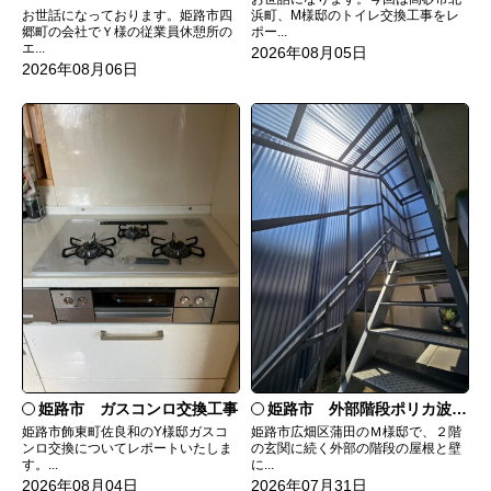
お世話になっております。姫路市四
浜町、M様邸のトイレ交換工事をレ
郷町の会社でＹ様の従業員休憩所の
ポー...
エ...
2026年08月05日
2026年08月06日
姫路市 ガスコンロ交換工事
姫路市 外部階段ポリカ波板張替工事
姫路市飾東町佐良和のY様邸ガスコ
姫路市広畑区蒲田のＭ様邸で、２階
ンロ交換についてレポートいたしま
の玄関に続く外部の階段の屋根と壁
す。...
に...
2026年08月04日
2026年07月31日