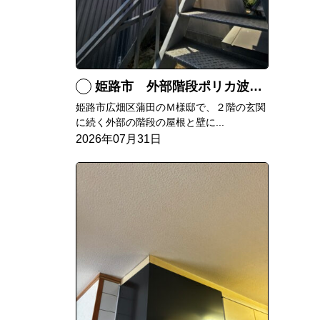
姫路市 外部階段ポリカ波板張替工事
姫路市広畑区蒲田のＭ様邸で、２階の玄関
に続く外部の階段の屋根と壁に...
2026年07月31日