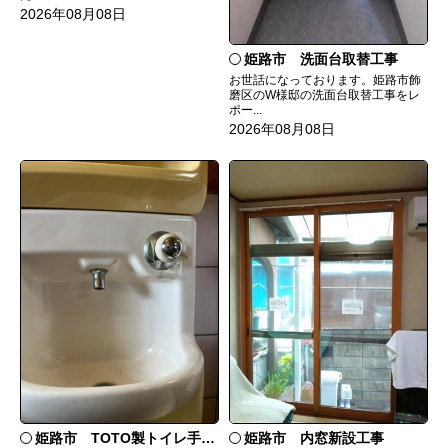
2026年08月08日
姫路市 洗面台取替工事
お世話になっております。姫路市飾
磨区のW様邸の洗面台取替工事をレ
ポー...
2026年08月08日
姫路市 TOTO製トイレ手洗いの水漏れ修理
姫路市 内窓新設工事