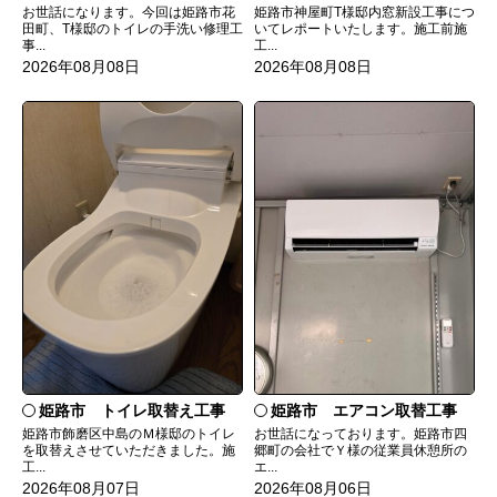
お世話になります。今回は姫路市花
姫路市神屋町T様邸内窓新設工事につ
田町、T様邸のトイレの手洗い修理工
いてレポートいたします。施工前施
事...
工...
2026年08月08日
2026年08月08日
姫路市 トイレ取替え工事
姫路市 エアコン取替工事
姫路市飾磨区中島のＭ様邸のトイレ
お世話になっております。姫路市四
を取替えさせていただきました。施
郷町の会社でＹ様の従業員休憩所の
工...
エ...
2026年08月07日
2026年08月06日