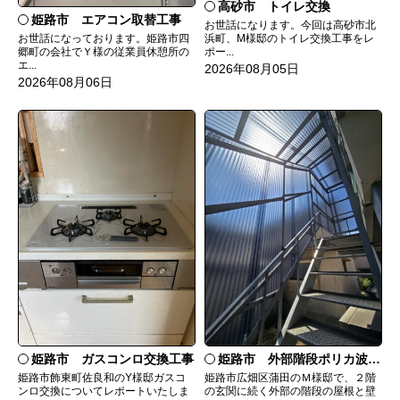
高砂市 トイレ交換
姫路市 エアコン取替工事
お世話になります。今回は高砂市北
お世話になっております。姫路市四
浜町、M様邸のトイレ交換工事をレ
郷町の会社でＹ様の従業員休憩所の
ポー...
エ...
2026年08月05日
2026年08月06日
姫路市 ガスコンロ交換工事
姫路市 外部階段ポリカ波板張替工事
姫路市飾東町佐良和のY様邸ガスコ
姫路市広畑区蒲田のＭ様邸で、２階
ンロ交換についてレポートいたしま
の玄関に続く外部の階段の屋根と壁