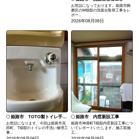
お世話になっております。姫路市飾
磨区のW様邸の洗面台取替工事をレ
ポー...
2026年08月08日
姫路市 TOTO製トイレ手洗いの水漏れ修理
姫路市 内窓新設工事
お世話になります。今回は姫路市花
姫路市神屋町T様邸内窓新設工事につ
田町、T様邸のトイレの手洗い修理工
いてレポートいたします。施工前施
事...
工...
2026年08月08日
2026年08月08日