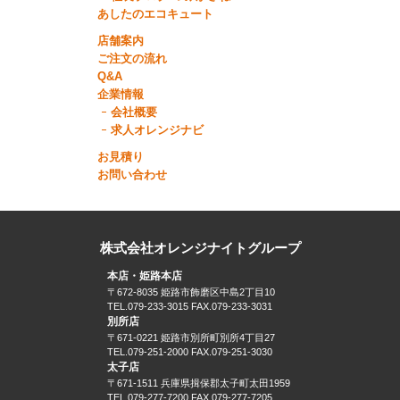
あしたのエコキュート
店舗案内
ご注文の流れ
Q&A
企業情報
会社概要
求人オレンジナビ
お見積り
お問い合わせ
株式会社オレンジナイトグループ
本店・姫路本店
〒672-8035 姫路市飾磨区中島2丁目10
TEL.079-233-3015 FAX.079-233-3031
別所店
〒671-0221 姫路市別所町別所4丁目27
TEL.079-251-2000 FAX.079-251-3030
太子店
〒671-1511 兵庫県揖保郡太子町太田1959
TEL.079-277-7200 FAX.079-277-7205