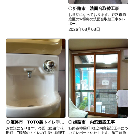
姫路市 洗面台取替工事
お世話になっております。姫路市飾
磨区のW様邸の洗面台取替工事をレ
ポー...
2026年08月08日
姫路市 TOTO製トイレ手洗いの水漏れ修理
姫路市 内窓新設工事
お世話になります。今回は姫路市花
姫路市神屋町T様邸内窓新設工事につ
田町、T様邸のトイレの手洗い修理工
いてレポートいたします。施工前施