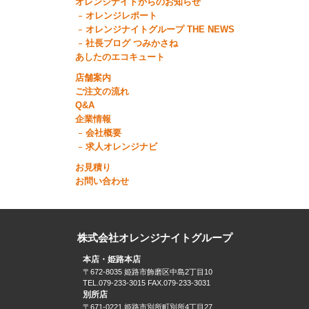
オレンジナイトからのお知らせ
オレンジレポート
オレンジナイトグループ THE NEWS
社長ブログ つみかさね
あしたのエコキュート
店舗案内
ご注文の流れ
Q&A
企業情報
会社概要
求人オレンジナビ
お見積り
お問い合わせ
株式会社オレンジナイトグループ
本店・姫路本店
〒672-8035 姫路市飾磨区中島2丁目10
TEL.079-233-3015 FAX.079-233-3031
別所店
〒671-0221 姫路市別所町別所4丁目27