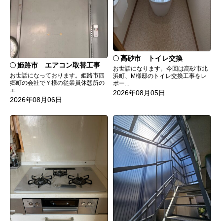
高砂市 トイレ交換
姫路市 エアコン取替工事
お世話になります。今回は高砂市北
お世話になっております。姫路市四
浜町、M様邸のトイレ交換工事をレ
郷町の会社でＹ様の従業員休憩所の
ポー...
エ...
2026年08月05日
2026年08月06日