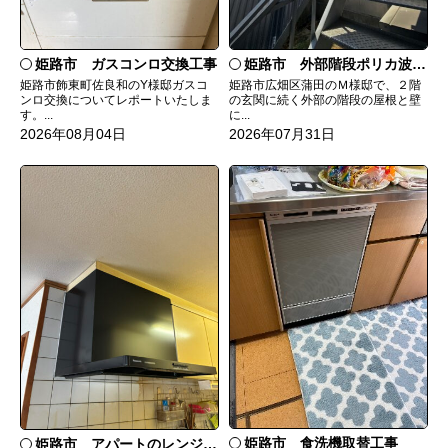
姫路市 ガスコンロ交換工事
姫路市 外部階段ポリカ波板張替工事
姫路市飾東町佐良和のY様邸ガスコ
姫路市広畑区蒲田のＭ様邸で、２階
ンロ交換についてレポートいたしま
の玄関に続く外部の階段の屋根と壁
す。...
に...
2026年08月04日
2026年07月31日
姫路市 食洗機取替工事
姫路市 アパートのレンジフード交換