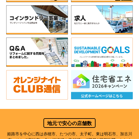
地元で安心の店舗数
姫路市を中心に西は赤穂市、たつの市、太子町。東は明石市、加古川