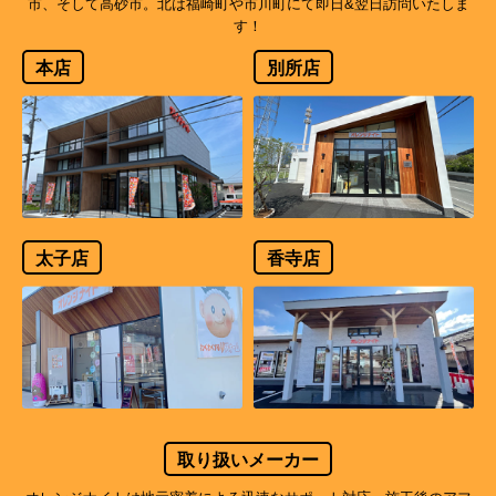
市、そして高砂市。北は福崎町や市川町にて即日&翌日訪問いたしま
す！
本店
別所店
太子店
香寺店
取り扱いメーカー