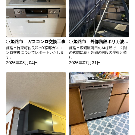
姫路市 ガスコンロ交換工事
姫路市 外部階段ポリカ波板張替工事
姫路市飾東町佐良和のY様邸ガスコ
姫路市広畑区蒲田のＭ様邸で、２階
ンロ交換についてレポートいたしま
の玄関に続く外部の階段の屋根と壁
す。...
に...
2026年08月04日
2026年07月31日