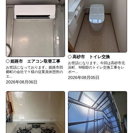
高砂市 トイレ交換
姫路市 エアコン取替工事
お世話になります。今回は高砂市北
お世話になっております。姫路市四
浜町、M様邸のトイレ交換工事をレ
郷町の会社でＹ様の従業員休憩所の
ポー...
エ...
2026年08月05日
2026年08月06日