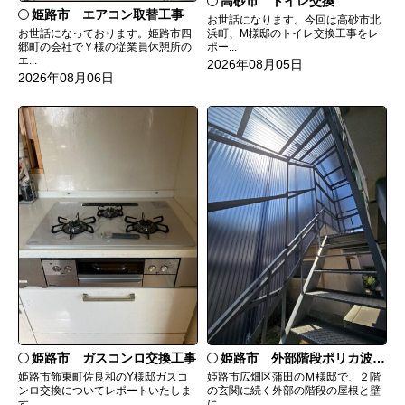
高砂市 トイレ交換
姫路市 エアコン取替工事
お世話になります。今回は高砂市北
お世話になっております。姫路市四
浜町、M様邸のトイレ交換工事をレ
郷町の会社でＹ様の従業員休憩所の
ポー...
エ...
2026年08月05日
2026年08月06日
姫路市 ガスコンロ交換工事
姫路市 外部階段ポリカ波板張替工事
姫路市飾東町佐良和のY様邸ガスコ
姫路市広畑区蒲田のＭ様邸で、２階
ンロ交換についてレポートいたしま
の玄関に続く外部の階段の屋根と壁
す。...
に...