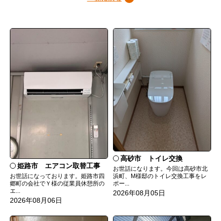
高砂市 トイレ交換
姫路市 エアコン取替工事
お世話になります。今回は高砂市北
お世話になっております。姫路市四
浜町、M様邸のトイレ交換工事をレ
郷町の会社でＹ様の従業員休憩所の
ポー...
エ...
2026年08月05日
2026年08月06日