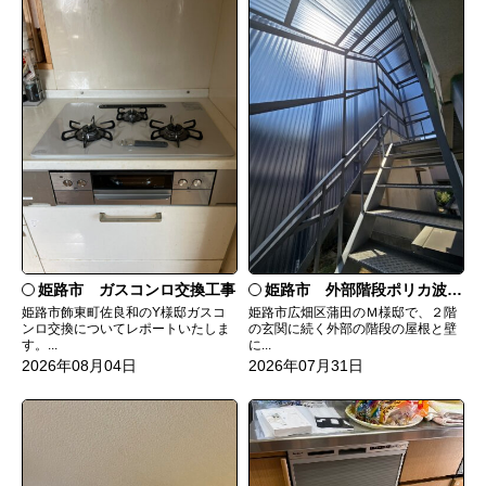
姫路市 ガスコンロ交換工事
姫路市 外部階段ポリカ波板張替工事
姫路市飾東町佐良和のY様邸ガスコ
姫路市広畑区蒲田のＭ様邸で、２階
ンロ交換についてレポートいたしま
の玄関に続く外部の階段の屋根と壁
す。...
に...
2026年08月04日
2026年07月31日