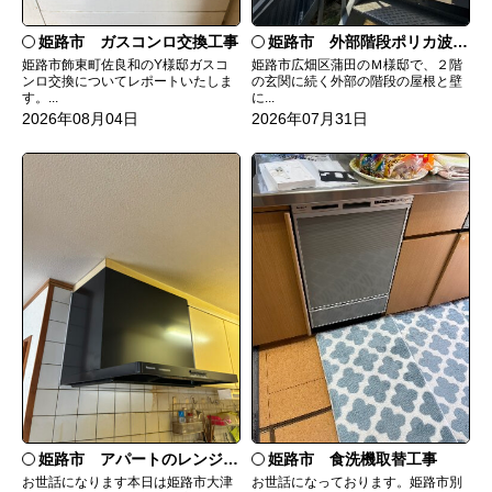
姫路市 ガスコンロ交換工事
姫路市 外部階段ポリカ波板張替工事
姫路市飾東町佐良和のY様邸ガスコ
姫路市広畑区蒲田のＭ様邸で、２階
ンロ交換についてレポートいたしま
の玄関に続く外部の階段の屋根と壁
す。...
に...
2026年08月04日
2026年07月31日
姫路市 食洗機取替工事
姫路市 アパートのレンジフード交換
お世話になっております。姫路市別
お世話になります本日は姫路市大津