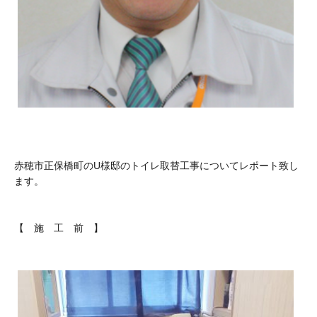
赤穂市正保橋町のU様邸のトイレ取替工事についてレポート致し
ます。
【 施 工 前 】