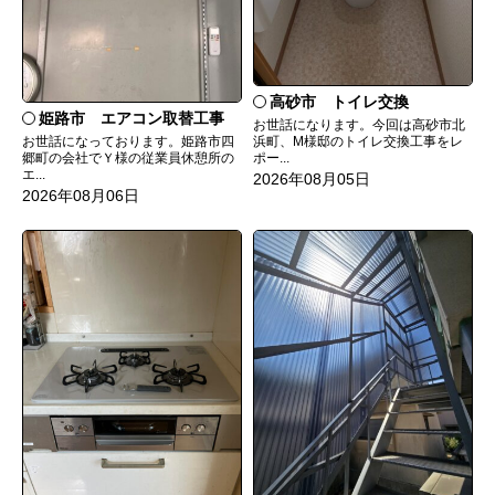
高砂市 トイレ交換
姫路市 エアコン取替工事
お世話になります。今回は高砂市北
お世話になっております。姫路市四
浜町、M様邸のトイレ交換工事をレ
郷町の会社でＹ様の従業員休憩所の
ポー...
エ...
2026年08月05日
2026年08月06日