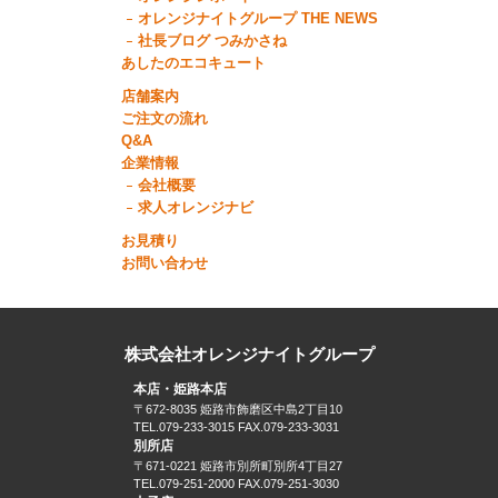
オレンジナイトグループ THE NEWS
社長ブログ つみかさね
あしたのエコキュート
店舗案内
ご注文の流れ
Q&A
企業情報
会社概要
求人オレンジナビ
お見積り
お問い合わせ
株式会社オレンジナイトグループ
本店・姫路本店
〒672-8035 姫路市飾磨区中島2丁目10
TEL.079-233-3015 FAX.079-233-3031
別所店
〒671-0221 姫路市別所町別所4丁目27
TEL.079-251-2000 FAX.079-251-3030