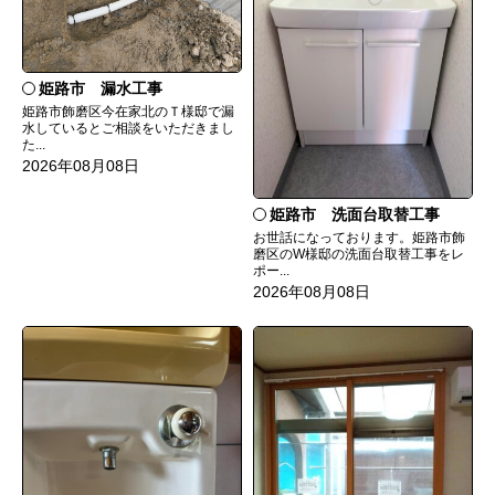
姫路市 漏水工事
姫路市飾磨区今在家北のＴ様邸で漏
水しているとご相談をいただきまし
た...
2026年08月08日
姫路市 洗面台取替工事
お世話になっております。姫路市飾
磨区のW様邸の洗面台取替工事をレ
ポー...
2026年08月08日