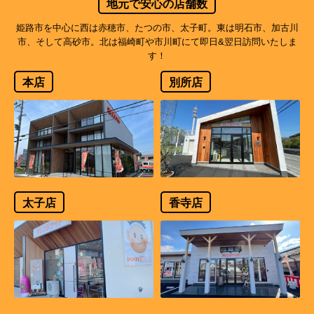
地元で安心の店舗数
姫路市を中心に西は赤穂市、たつの市、太子町。東は明石市、加古川
市、そして高砂市。北は福崎町や市川町にて即日&翌日訪問いたしま
す！
本店
別所店
太子店
香寺店