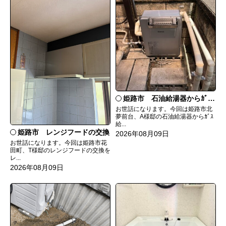
姫路市 石油給湯器からｶﾞｽ給湯器へ取替
お世話になります。今回は姫路市北
夢前台、A様邸の石油給湯器からｶﾞｽ
給...
姫路市 レンジフードの交換
2026年08月09日
お世話になります。今回は姫路市花
田町、T様邸のレンジフードの交換を
レ...
2026年08月09日