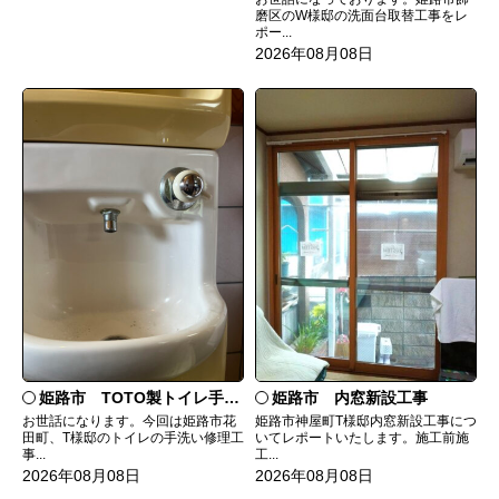
磨区のW様邸の洗面台取替工事をレ
ポー...
2026年08月08日
姫路市 TOTO製トイレ手洗いの水漏れ修理
姫路市 内窓新設工事
お世話になります。今回は姫路市花
姫路市神屋町T様邸内窓新設工事につ
田町、T様邸のトイレの手洗い修理工
いてレポートいたします。施工前施
事...
工...
2026年08月08日
2026年08月08日