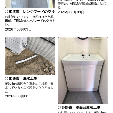
夢前台、A様邸の石油給湯器からｶﾞｽ
給...
姫路市 レンジフードの交換
2026年08月09日
お世話になります。今回は姫路市花
田町、T様邸のレンジフードの交換を
レ...
2026年08月09日
姫路市 漏水工事
姫路市飾磨区今在家北のＴ様邸で漏
水しているとご相談をいただきまし
た...
2026年08月08日
姫路市 洗面台取替工事
お世話になっております。姫路市飾