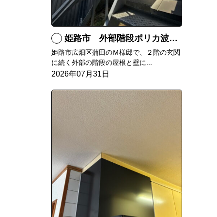
姫路市 外部階段ポリカ波板張替工事
姫路市広畑区蒲田のＭ様邸で、２階の玄関
に続く外部の階段の屋根と壁に...
2026年07月31日