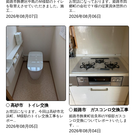
姫路市飾磨区中島のＭ様邸のトイレ
お世話になっております。姫路市四
を取替えさせていただきました。施
郷町の会社でＹ様の従業員休憩所の
工...
エ...
2026年08月07日
2026年08月06日
高砂市 トイレ交換
姫路市 ガスコンロ交換工事
お世話になります。今回は高砂市北
姫路市飾東町佐良和のY様邸ガスコ
浜町、M様邸のトイレ交換工事をレ
ンロ交換についてレポートいたしま
ポー...
す。...
2026年08月05日
2026年08月04日