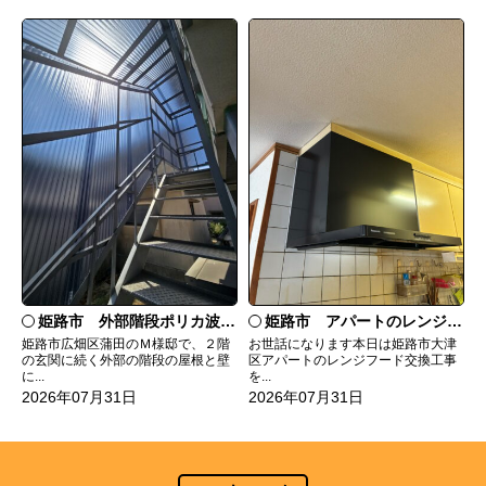
姫路市 外部階段ポリカ波板張替工事
姫路市 アパートのレンジフード交換
姫路市広畑区蒲田のＭ様邸で、２階
お世話になります本日は姫路市大津
の玄関に続く外部の階段の屋根と壁
区アパートのレンジフード交換工事
に...
を...
2026年07月31日
2026年07月31日