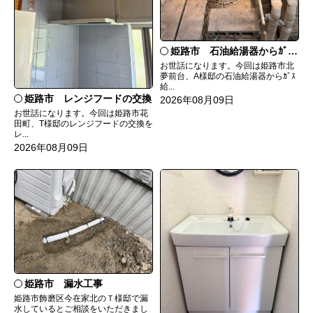
姫路市 石油給湯器からｶﾞｽ給湯器へ取替
お世話になります。今回は姫路市北
夢前台、A様邸の石油給湯器からｶﾞｽ
給...
姫路市 レンジフードの交換
2026年08月09日
お世話になります。今回は姫路市花
田町、T様邸のレンジフードの交換を
レ...
2026年08月09日
姫路市 漏水工事
姫路市飾磨区今在家北のＴ様邸で漏
水しているとご相談をいただきまし