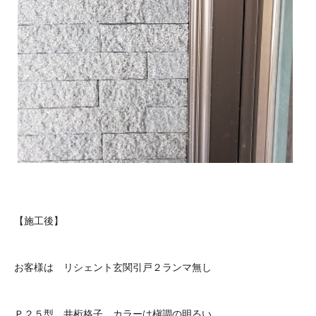
【施工後】
お客様は リシェント玄関引戸２ランマ無し
Ｐ２５型 井桁格子 カラーは槇調の明るい