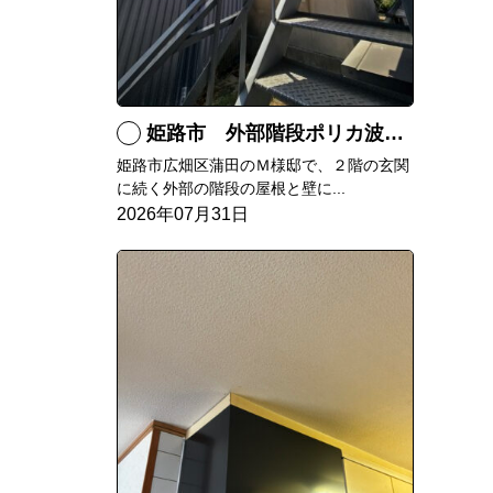
姫路市 外部階段ポリカ波板張替工事
姫路市広畑区蒲田のＭ様邸で、２階の玄関
に続く外部の階段の屋根と壁に...
2026年07月31日