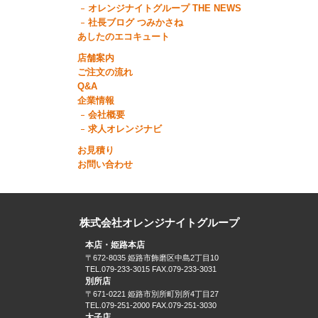
オレンジナイトグループ THE NEWS
社長ブログ つみかさね
あしたのエコキュート
店舗案内
ご注文の流れ
Q&A
企業情報
会社概要
求人オレンジナビ
お見積り
お問い合わせ
株式会社オレンジナイトグループ
本店・姫路本店
〒672-8035 姫路市飾磨区中島2丁目10
TEL.079-233-3015 FAX.079-233-3031
別所店
〒671-0221 姫路市別所町別所4丁目27
TEL.079-251-2000 FAX.079-251-3030
太子店