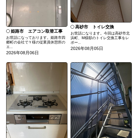
高砂市 トイレ交換
姫路市 エアコン取替工事
お世話になります。今回は高砂市北
お世話になっております。姫路市四
浜町、M様邸のトイレ交換工事をレ
郷町の会社でＹ様の従業員休憩所の
ポー...
エ...
2026年08月05日
2026年08月06日