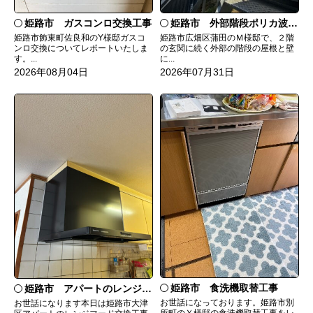
姫路市 ガスコンロ交換工事
姫路市 外部階段ポリカ波板張替工事
姫路市飾東町佐良和のY様邸ガスコ
姫路市広畑区蒲田のＭ様邸で、２階
ンロ交換についてレポートいたしま
の玄関に続く外部の階段の屋根と壁
す。...
に...
2026年08月04日
2026年07月31日
姫路市 食洗機取替工事
姫路市 アパートのレンジフード交換
お世話になっております。姫路市別
お世話になります本日は姫路市大津