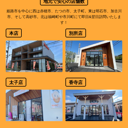
地元で安心の店舗数
姫路市を中心に西は赤穂市、たつの市、太子町。東は明石市、加古川
市、そして高砂市。北は福崎町や市川町にて即日&翌日訪問いたしま
す！
本店
別所店
太子店
香寺店