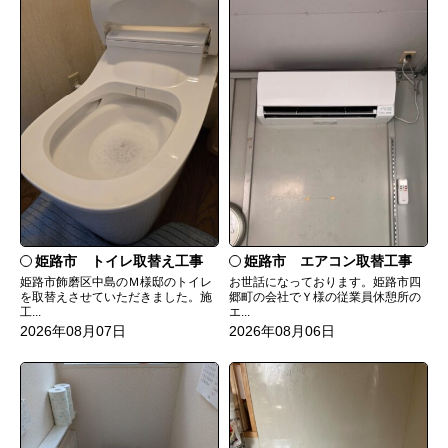
姫路市 トイレ取替え工事
姫路市 エアコン取替工事
姫路市飾磨区中島のＭ様邸のトイレ
お世話になっております。姫路市四
を取替えさせていただきました。施
郷町の会社でＹ様の従業員休憩所の
工...
エ...
2026年08月07日
2026年08月06日