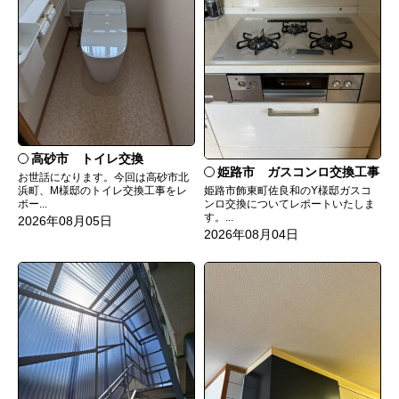
高砂市 トイレ交換
姫路市 ガスコンロ交換工事
お世話になります。今回は高砂市北
姫路市飾東町佐良和のY様邸ガスコ
浜町、M様邸のトイレ交換工事をレ
ンロ交換についてレポートいたしま
ポー...
す。...
2026年08月05日
2026年08月04日