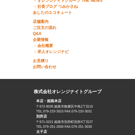
オレンジナイトグループ THE NEWS
社長ブログ つみかさね
あしたのエコキュート
店舗案内
ご注文の流れ
Q&A
企業情報
会社概要
求人オレンジナビ
お見積り
お問い合わせ
株式会社オレンジナイトグループ
本店・姫路本店
〒672-8035 姫路市飾磨区中島2丁目10
TEL.079-233-3015 FAX.079-233-3031
別所店
〒671-0221 姫路市別所町別所4丁目27
TEL.079-251-2000 FAX.079-251-3030
太子店