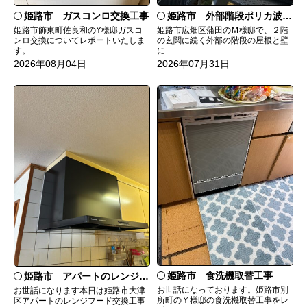
姫路市 ガスコンロ交換工事
姫路市 外部階段ポリカ波板張替工事
姫路市飾東町佐良和のY様邸ガスコ
姫路市広畑区蒲田のＭ様邸で、２階
ンロ交換についてレポートいたしま
の玄関に続く外部の階段の屋根と壁
す。...
に...
2026年08月04日
2026年07月31日
姫路市 食洗機取替工事
姫路市 アパートのレンジフード交換
お世話になっております。姫路市別
お世話になります本日は姫路市大津
所町のＹ様邸の食洗機取替工事をレ
区アパートのレンジフード交換工事