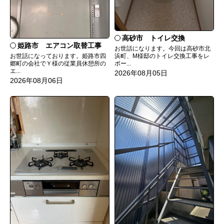
高砂市 トイレ交換
姫路市 エアコン取替工事
お世話になります。今回は高砂市北
お世話になっております。姫路市四
浜町、M様邸のトイレ交換工事をレ
郷町の会社でＹ様の従業員休憩所の
ポー...
エ...
2026年08月05日
2026年08月06日