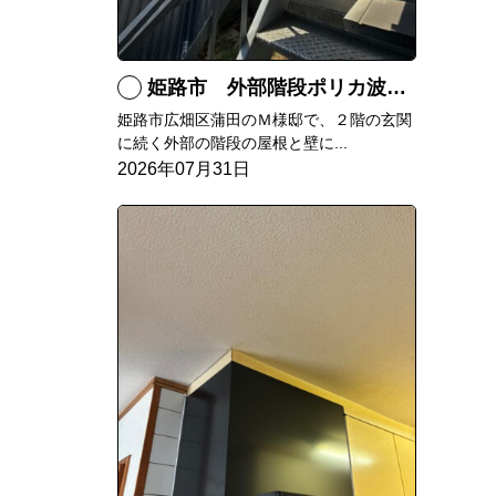
姫路市 外部階段ポリカ波板張替工事
姫路市広畑区蒲田のＭ様邸で、２階の玄関
に続く外部の階段の屋根と壁に...
2026年07月31日