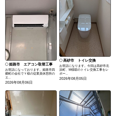
高砂市 トイレ交換
姫路市 エアコン取替工事
お世話になります。今回は高砂市北
お世話になっております。姫路市四
浜町、M様邸のトイレ交換工事をレ
郷町の会社でＹ様の従業員休憩所の
ポー...
エ...
2026年08月05日
2026年08月06日