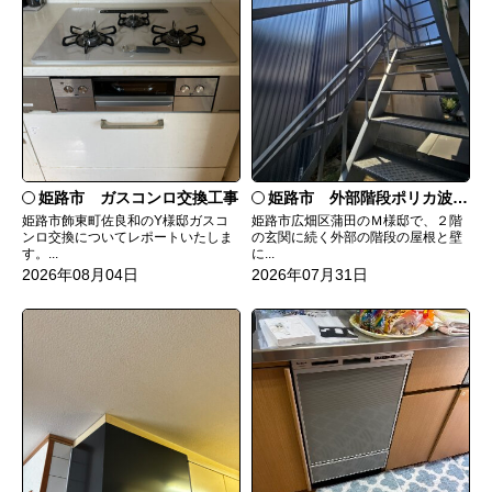
姫路市 ガスコンロ交換工事
姫路市 外部階段ポリカ波板張替工事
姫路市飾東町佐良和のY様邸ガスコ
姫路市広畑区蒲田のＭ様邸で、２階
ンロ交換についてレポートいたしま
の玄関に続く外部の階段の屋根と壁
す。...
に...
2026年08月04日
2026年07月31日