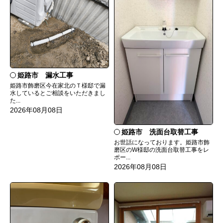
姫路市 漏水工事
姫路市飾磨区今在家北のＴ様邸で漏
水しているとご相談をいただきまし
た...
2026年08月08日
姫路市 洗面台取替工事
お世話になっております。姫路市飾
磨区のW様邸の洗面台取替工事をレ
ポー...
2026年08月08日