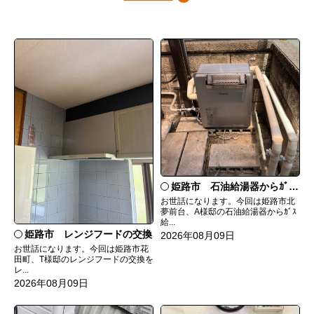
姫路市 石油給湯器からｶﾞｽ給湯器へ取替
お世話になります。今回は姫路市北
夢前台、A様邸の石油給湯器からｶﾞｽ
給...
姫路市 レンジフードの交換
2026年08月09日
お世話になります。今回は姫路市花
田町、T様邸のレンジフードの交換を
レ...
2026年08月09日