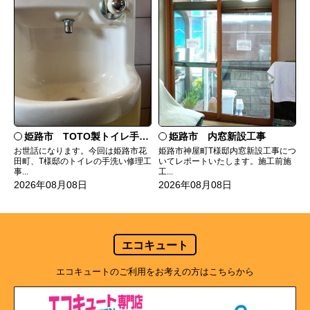
姫路市 TOTO製トイレ手洗いの水漏れ修理
姫路市 内窓新設工事
お世話になります。今回は姫路市花
姫路市神屋町T様邸内窓新設工事につ
田町、T様邸のトイレの手洗い修理工
いてレポートいたします。施工前施
事...
工...
2026年08月08日
2026年08月08日
エコキュート
エコキュートのご利用をお考えの方はこちらから