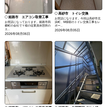
高砂市 トイレ交換
姫路市 エアコン取替工事
お世話になります。今回は高砂市北
お世話になっております。姫路市四
浜町、M様邸のトイレ交換工事をレ
郷町の会社でＹ様の従業員休憩所の
ポー...
エ...
2026年08月05日
2026年08月06日