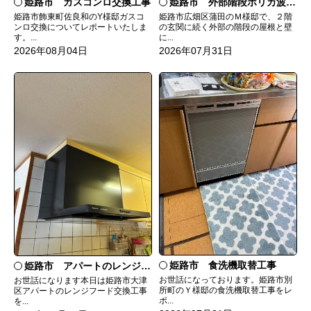
姫路市 ガスコンロ交換工事
姫路市 外部階段ポリカ波板張替工事
姫路市飾東町佐良和のY様邸ガスコ
姫路市広畑区蒲田のＭ様邸で、２階
ンロ交換についてレポートいたしま
の玄関に続く外部の階段の屋根と壁
す。...
に...
2026年08月04日
2026年07月31日
姫路市 食洗機取替工事
姫路市 アパートのレンジフード交換
お世話になっております。姫路市別
お世話になります本日は姫路市大津
所町のＹ様邸の食洗機取替工事をレ
区アパートのレンジフード交換工事
ポ...
を...