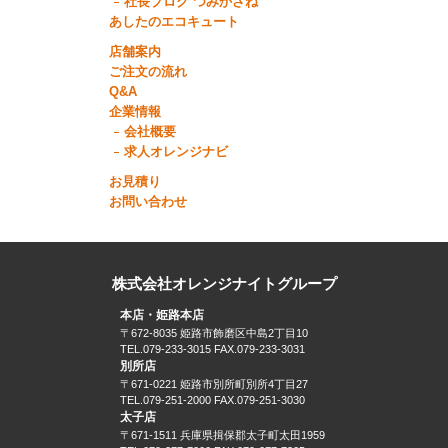
社長ブログ つみかさね
あしたのエコキュート
店舗案内
ご注文の流れ
Q&A
企業情報
会社概要
求人オレンジナビ
お見積り
お問い合わせ
株式会社オレンジナイトグループ
本店・姫路本店
〒672-8035 姫路市飾磨区中島2丁目10
TEL.079-233-3015 FAX.079-233-3031
別所店
〒671-0221 姫路市別所町別所4丁目27
TEL.079-251-2000 FAX.079-251-3030
太子店
〒671-1511 兵庫県揖保郡太子町太田1959