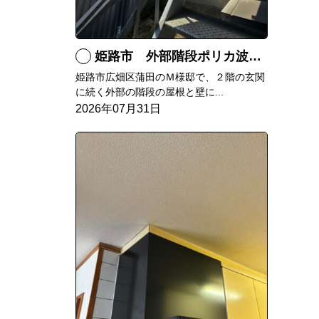
姫路市 外部階段ポリカ波板張替工事
姫路市広畑区蒲田のＭ様邸で、２階の玄関
に続く外部の階段の屋根と壁に...
2026年07月31日