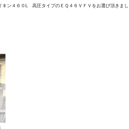
イキン４６０L 高圧タイプのＥＱ４６ＶＦＶをお選び頂きまし