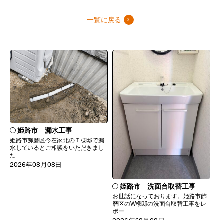
一覧に戻る
姫路市 漏水工事
姫路市飾磨区今在家北のＴ様邸で漏
水しているとご相談をいただきまし
た...
2026年08月08日
姫路市 洗面台取替工事
お世話になっております。姫路市飾
磨区のW様邸の洗面台取替工事をレ
ポー...