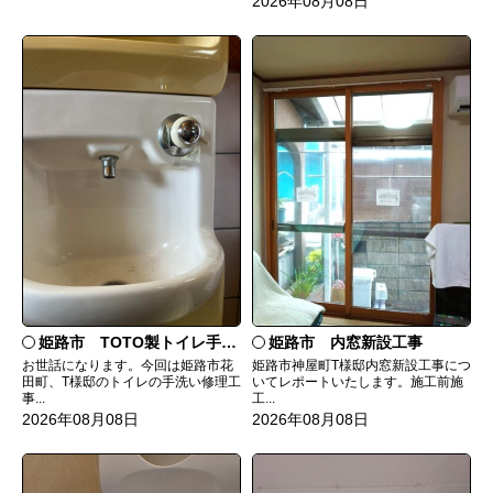
2026年08月08日
姫路市 TOTO製トイレ手洗いの水漏れ修理
姫路市 内窓新設工事
お世話になります。今回は姫路市花
姫路市神屋町T様邸内窓新設工事につ
田町、T様邸のトイレの手洗い修理工
いてレポートいたします。施工前施
事...
工...
2026年08月08日
2026年08月08日