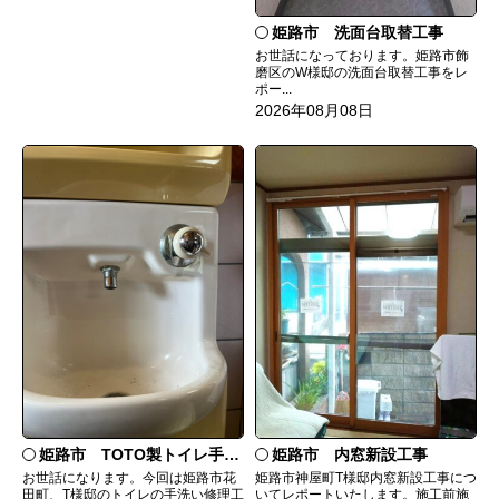
姫路市 洗面台取替工事
お世話になっております。姫路市飾
磨区のW様邸の洗面台取替工事をレ
ポー...
2026年08月08日
姫路市 TOTO製トイレ手洗いの水漏れ修理
姫路市 内窓新設工事
お世話になります。今回は姫路市花
姫路市神屋町T様邸内窓新設工事につ
田町、T様邸のトイレの手洗い修理工
いてレポートいたします。施工前施