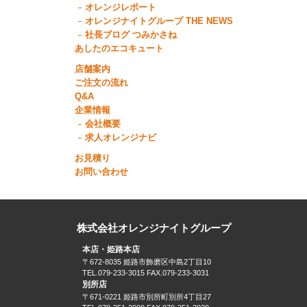
オレンジレポート
オレンジナイトグループ THE NEWS
社長ブログ つみかさね
あしたのエコキュート
店舗案内
ご注文の流れ
Q&A
企業情報
会社概要
求人オレンジナビ
お見積り
お問い合わせ
株式会社オレンジナイトグループ
本店・姫路本店
〒672-8035 姫路市飾磨区中島2丁目10
TEL.079-233-3015 FAX.079-233-3031
別所店
〒671-0221 姫路市別所町別所4丁目27