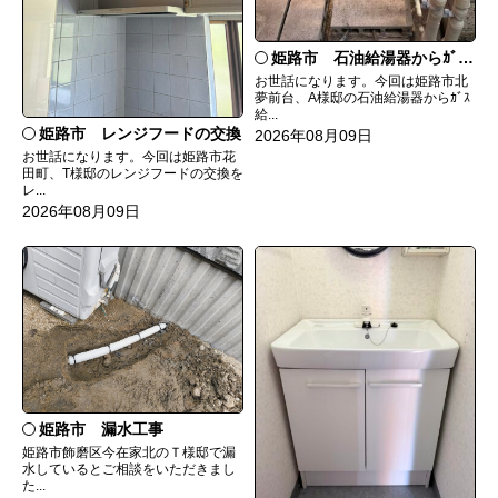
姫路市 石油給湯器からｶﾞｽ給湯器へ取替
お世話になります。今回は姫路市北
夢前台、A様邸の石油給湯器からｶﾞｽ
給...
姫路市 レンジフードの交換
2026年08月09日
お世話になります。今回は姫路市花
田町、T様邸のレンジフードの交換を
レ...
2026年08月09日
姫路市 漏水工事
姫路市飾磨区今在家北のＴ様邸で漏
水しているとご相談をいただきまし
た...