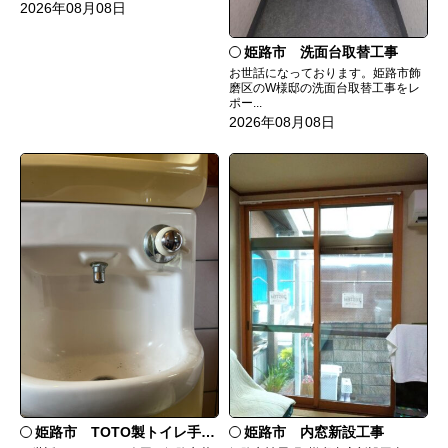
2026年08月08日
姫路市 洗面台取替工事
お世話になっております。姫路市飾
磨区のW様邸の洗面台取替工事をレ
ポー...
2026年08月08日
姫路市 TOTO製トイレ手洗いの水漏れ修理
姫路市 内窓新設工事