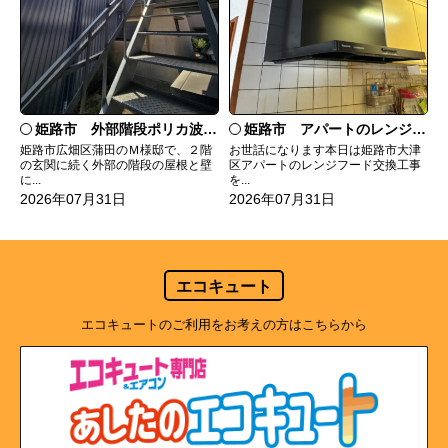
姫路市 外部階段ポリカ波板張替工事
姫路市 アパートのレンジフード交換
姫路市広畑区蒲田のＭ様邸で、２階
お世話になります本日は姫路市大津
の玄関に続く外部の階段の屋根と壁
区アパートのレンジフード交換工事
に...
を...
2026年07月31日
2026年07月31日
エコキュート
エコキュートのご利用をお考えの方はこちらから