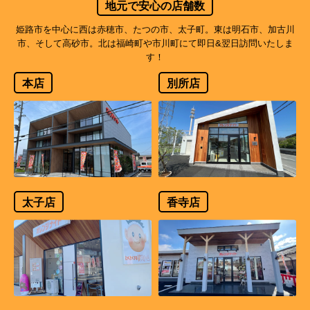
地元で安心の店舗数
姫路市を中心に西は赤穂市、たつの市、太子町。東は明石市、加古川
市、そして高砂市。北は福崎町や市川町にて即日&翌日訪問いたしま
す！
本店
別所店
太子店
香寺店