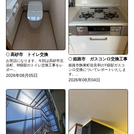
高砂市 トイレ交換
姫路市 ガスコンロ交換工事
お世話になります。今回は高砂市北
姫路市飾東町佐良和のY様邸ガスコ
浜町、M様邸のトイレ交換工事をレ
ンロ交換についてレポートいたしま
ポー...
す。...
2026年08月05日
2026年08月04日