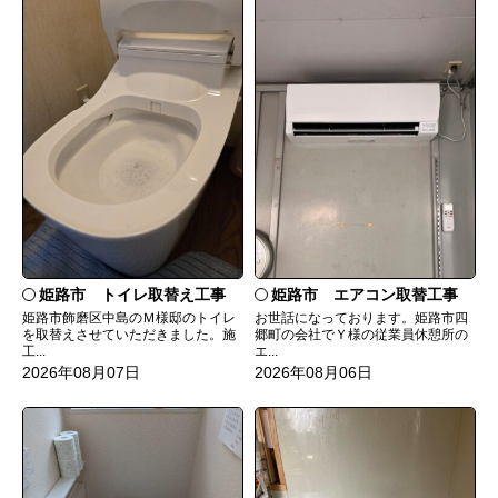
姫路市 トイレ取替え工事
姫路市 エアコン取替工事
姫路市飾磨区中島のＭ様邸のトイレ
お世話になっております。姫路市四
を取替えさせていただきました。施
郷町の会社でＹ様の従業員休憩所の
工...
エ...
2026年08月07日
2026年08月06日