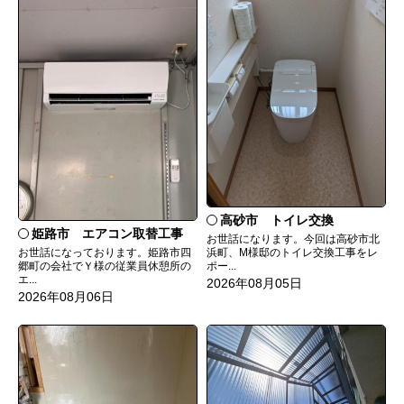
高砂市 トイレ交換
姫路市 エアコン取替工事
お世話になります。今回は高砂市北
お世話になっております。姫路市四
浜町、M様邸のトイレ交換工事をレ
郷町の会社でＹ様の従業員休憩所の
ポー...
エ...
2026年08月05日
2026年08月06日