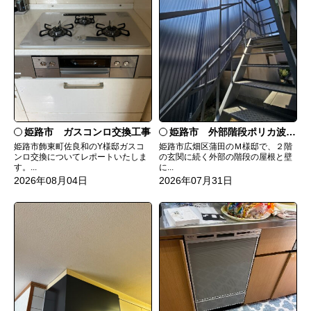
姫路市 ガスコンロ交換工事
姫路市 外部階段ポリカ波板張替工事
姫路市飾東町佐良和のY様邸ガスコ
姫路市広畑区蒲田のＭ様邸で、２階
ンロ交換についてレポートいたしま
の玄関に続く外部の階段の屋根と壁
す。...
に...
2026年08月04日
2026年07月31日