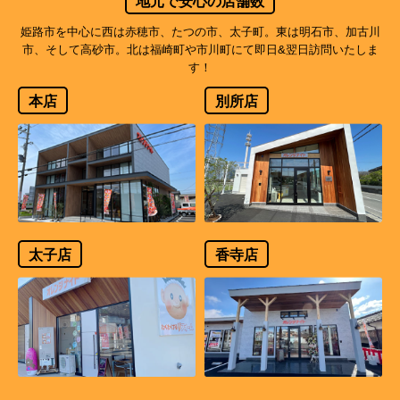
地元で安心の店舗数
姫路市を中心に西は赤穂市、たつの市、太子町。東は明石市、加古川
市、そして高砂市。北は福崎町や市川町にて即日&翌日訪問いたしま
す！
本店
別所店
太子店
香寺店