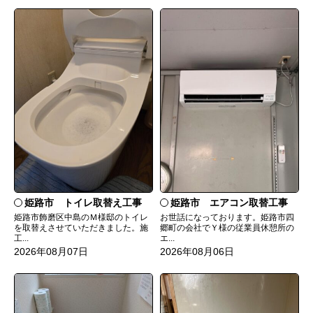
姫路市 トイレ取替え工事
姫路市 エアコン取替工事
姫路市飾磨区中島のＭ様邸のトイレ
お世話になっております。姫路市四
を取替えさせていただきました。施
郷町の会社でＹ様の従業員休憩所の
工...
エ...
2026年08月07日
2026年08月06日