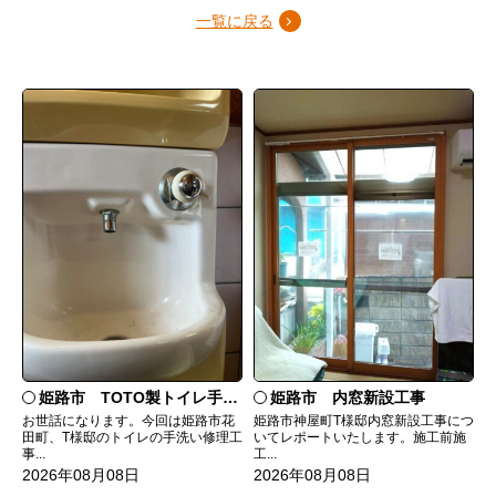
一覧に戻る
姫路市 TOTO製トイレ手洗いの水漏れ修理
姫路市 内窓新設工事
お世話になります。今回は姫路市花
姫路市神屋町T様邸内窓新設工事につ
田町、T様邸のトイレの手洗い修理工
いてレポートいたします。施工前施
事...
工...
2026年08月08日
2026年08月08日