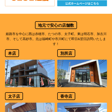
地元で安心の店舗数
姫路市を中心に西は赤穂市、たつの市、太子町。東は明石市、加古川
市、そして高砂市。北は福崎町や市川町にて即日&翌日訪問いたしま
す！
本店
別所店
太子店
香寺店