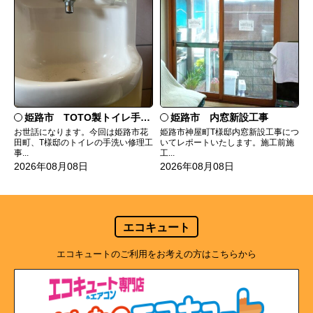
姫路市 TOTO製トイレ手洗いの水漏れ修理
姫路市 内窓新設工事
お世話になります。今回は姫路市花
姫路市神屋町T様邸内窓新設工事につ
田町、T様邸のトイレの手洗い修理工
いてレポートいたします。施工前施
事...
工...
2026年08月08日
2026年08月08日
エコキュート
エコキュートのご利用をお考えの方はこちらから