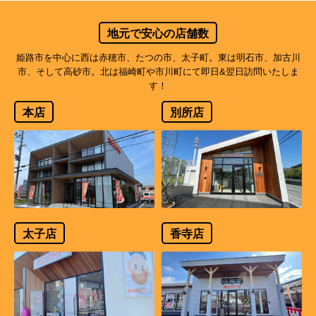
地元で安心の店舗数
姫路市を中心に西は赤穂市、たつの市、太子町。東は明石市、加古川
市、そして高砂市。北は福崎町や市川町にて即日&翌日訪問いたしま
す！
本店
別所店
太子店
香寺店