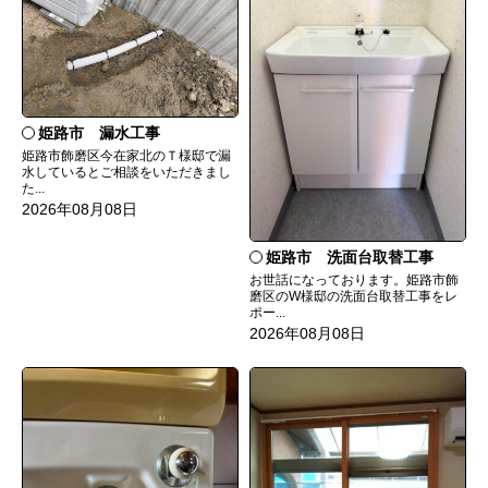
姫路市 漏水工事
姫路市飾磨区今在家北のＴ様邸で漏
水しているとご相談をいただきまし
た...
2026年08月08日
姫路市 洗面台取替工事
お世話になっております。姫路市飾
磨区のW様邸の洗面台取替工事をレ
ポー...
2026年08月08日