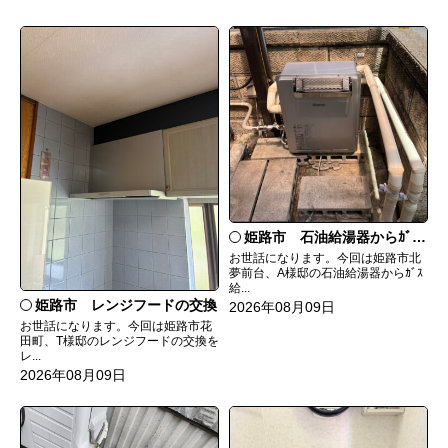
姫路市 石油給湯器からｶﾞｽ給湯器へ取替
お世話になります。今回は姫路市北
夢前台、A様邸の石油給湯器からｶﾞｽ
給...
姫路市 レンジフードの交換
2026年08月09日
お世話になります。今回は姫路市花
田町、T様邸のレンジフードの交換を
レ...
2026年08月09日