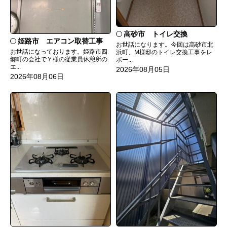
高砂市 トイレ交換
姫路市 エアコン取替工事
お世話になります。今回は高砂市北
お世話になっております。姫路市四
浜町、M様邸のトイレ交換工事をレ
郷町の会社でＹ様の従業員休憩所の
ポー...
エ...
2026年08月05日
2026年08月06日