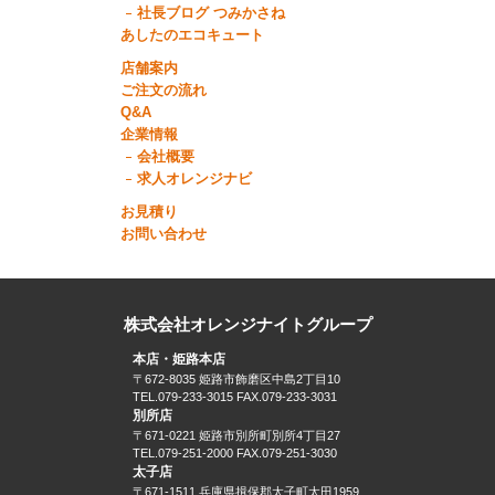
社長ブログ つみかさね
あしたのエコキュート
店舗案内
ご注文の流れ
Q&A
企業情報
会社概要
求人オレンジナビ
お見積り
お問い合わせ
株式会社オレンジナイトグループ
本店・姫路本店
〒672-8035 姫路市飾磨区中島2丁目10
TEL.079-233-3015 FAX.079-233-3031
別所店
〒671-0221 姫路市別所町別所4丁目27
TEL.079-251-2000 FAX.079-251-3030
太子店
〒671-1511 兵庫県揖保郡太子町太田1959