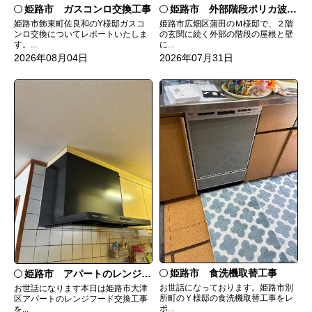
姫路市 ガスコンロ交換工事
姫路市 外部階段ポリカ波板張替工事
姫路市飾東町佐良和のY様邸ガスコ
姫路市広畑区蒲田のＭ様邸で、２階
ンロ交換についてレポートいたしま
の玄関に続く外部の階段の屋根と壁
す。...
に...
2026年08月04日
2026年07月31日
姫路市 食洗機取替工事
姫路市 アパートのレンジフード交換
お世話になっております。姫路市別
お世話になります本日は姫路市大津
所町のＹ様邸の食洗機取替工事をレ
区アパートのレンジフード交換工事
ポ...
を...