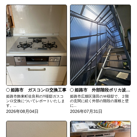
姫路市 ガスコンロ交換工事
姫路市 外部階段ポリカ波板張替工事
姫路市飾東町佐良和のY様邸ガスコ
姫路市広畑区蒲田のＭ様邸で、２階
ンロ交換についてレポートいたしま
の玄関に続く外部の階段の屋根と壁
す。...
に...
2026年08月04日
2026年07月31日