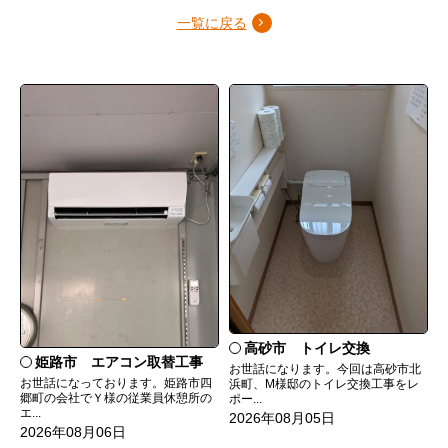
一覧に戻る
高砂市 トイレ交換
姫路市 エアコン取替工事
お世話になります。今回は高砂市北
お世話になっております。姫路市四
浜町、M様邸のトイレ交換工事をレ
郷町の会社でＹ様の従業員休憩所の
ポー...
エ...
2026年08月05日
2026年08月06日