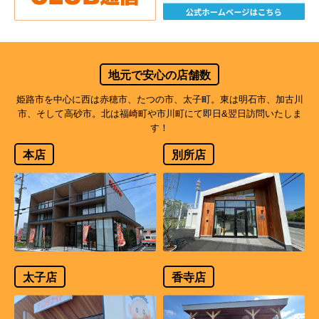
地元で安心の店舗数
姫路市を中心に西は赤穂市、たつの市、太子町。東は明石市、加古川
市、そして高砂市。北は福崎町や市川町にて即日&翌日訪問いたしま
す！
本店
別所店
太子店
香寺店