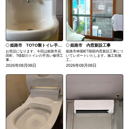
姫路市 TOTO製トイレ手洗いの水漏れ修理
姫路市 内窓新設工事
お世話になります。今回は姫路市花
姫路市神屋町T様邸内窓新設工事につ
田町、T様邸のトイレの手洗い修理工
いてレポートいたします。施工前施
事...
工...
2026年08月08日
2026年08月08日