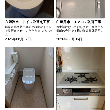
姫路市 トイレ取替え工事
姫路市 エアコン取替工事
姫路市飾磨区中島のＭ様邸のトイレ
お世話になっております。姫路市四
を取替えさせていただきました。施
郷町の会社でＹ様の従業員休憩所の
工...
エ...
2026年08月07日
2026年08月06日