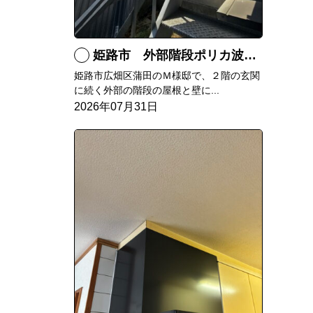
姫路市 外部階段ポリカ波板張替工事
姫路市広畑区蒲田のＭ様邸で、２階の玄関
に続く外部の階段の屋根と壁に...
2026年07月31日